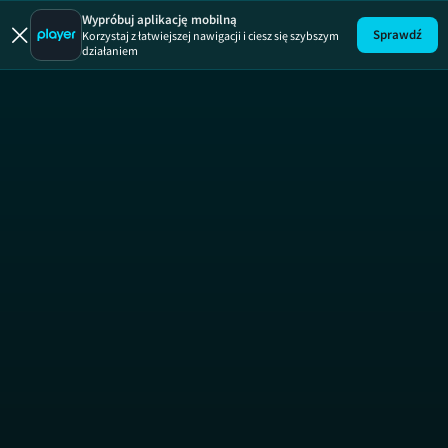
Wypróbuj aplikację mobilną
Sprawdź
Korzystaj z łatwiejszej nawigacji i ciesz się szybszym
działaniem