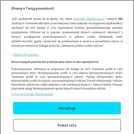
Legendy PRL
Wypróbuj aplikację mobilną
Dbamy o Twoją prywatność
Sprawdź
Korzystaj z łatwiejszej nawigacji i ciesz się szybszym
działaniem
Jeśli użytkownik wyrazi na to zgodę, my, nasze
podmioty stowarzyszone
i naszych
161
Zaufanych Partnerów IAB może przechowywać dane osobowe na urządzeniu użytkownika i
uzyskiwać do nich dostęp w celu zapewnienia bardziej spersonalizowanego sposobu
przeglądania. Odbywa się to poprzez przetwarzanie danych osobowych zebranych z
danych przeglądania przechowywanych w plikach cookie. Użytkownik może
udzielić/wycofać zgodę i sprzeciwić się przetwarzaniu w oparciu o uzasadniony interes w
dowolnym momencie, klikając przycisk „Ustawienia plików cookie i reklam”.
Polityka Prywatności
Wraz z naszymi partnerami przetwarzamy dane w celu zapewnienia:
Przechowywanie informacji na urządzeniu lub dostęp do nich. Tworzenie profili w celu
personalizacji treści. Wykorzystywanie profili w celu doboru spersonalizowanych treści.
Tworzenie profili w celu spersonalizowanych reklam. Pomiar efektywności treści.
Wykorzystanie profili do wyboru spersonalizowanych reklam. Pomiar efektywności reklam.
Rozumienie odbiorców dzięki statystyce lub kombinacji danych z różnych źródeł. Rozwój i
ulepszanie usług. Wykorzystywanie ograniczonych danych do wyboru reklam.
Lista partnerów (dostawców)
Akceptuję
Pokaż cele