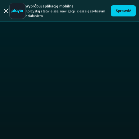
Kuchen
Wypróbuj aplikację mobilną
Sprawdź
Korzystaj z łatwiejszej nawigacji i ciesz się szybszym
działaniem