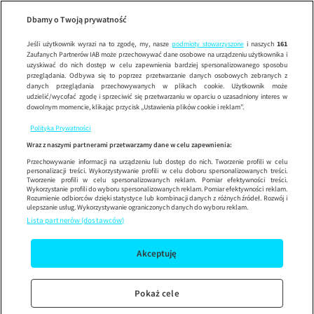
Kuchen
Wypróbuj aplikację mobilną
Dbamy o Twoją prywatność
Sprawdź
Korzystaj z łatwiejszej nawigacji i ciesz się szybszym
działaniem
Jeśli użytkownik wyrazi na to zgodę, my, nasze
podmioty stowarzyszone
i naszych
161
Zaufanych Partnerów IAB może przechowywać dane osobowe na urządzeniu użytkownika i
uzyskiwać do nich dostęp w celu zapewnienia bardziej spersonalizowanego sposobu
przeglądania. Odbywa się to poprzez przetwarzanie danych osobowych zebranych z
danych przeglądania przechowywanych w plikach cookie. Użytkownik może
udzielić/wycofać zgodę i sprzeciwić się przetwarzaniu w oparciu o uzasadniony interes w
dowolnym momencie, klikając przycisk „Ustawienia plików cookie i reklam”.
Polityka Prywatności
Wraz z naszymi partnerami przetwarzamy dane w celu zapewnienia:
Przechowywanie informacji na urządzeniu lub dostęp do nich. Tworzenie profili w celu
personalizacji treści. Wykorzystywanie profili w celu doboru spersonalizowanych treści.
Tworzenie profili w celu spersonalizowanych reklam. Pomiar efektywności treści.
Wykorzystanie profili do wyboru spersonalizowanych reklam. Pomiar efektywności reklam.
Rozumienie odbiorców dzięki statystyce lub kombinacji danych z różnych źródeł. Rozwój i
ulepszanie usług. Wykorzystywanie ograniczonych danych do wyboru reklam.
Lista partnerów (dostawców)
Akceptuję
Pokaż cele