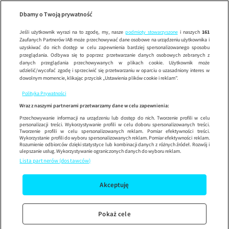
Kuchen
Wypróbuj aplikację mobilną
Dbamy o Twoją prywatność
Sprawdź
Korzystaj z łatwiejszej nawigacji i ciesz się szybszym
działaniem
Jeśli użytkownik wyrazi na to zgodę, my, nasze
podmioty stowarzyszone
i naszych
161
Zaufanych Partnerów IAB może przechowywać dane osobowe na urządzeniu użytkownika i
uzyskiwać do nich dostęp w celu zapewnienia bardziej spersonalizowanego sposobu
przeglądania. Odbywa się to poprzez przetwarzanie danych osobowych zebranych z
danych przeglądania przechowywanych w plikach cookie. Użytkownik może
udzielić/wycofać zgodę i sprzeciwić się przetwarzaniu w oparciu o uzasadniony interes w
dowolnym momencie, klikając przycisk „Ustawienia plików cookie i reklam”.
Polityka Prywatności
Wraz z naszymi partnerami przetwarzamy dane w celu zapewnienia:
Przechowywanie informacji na urządzeniu lub dostęp do nich. Tworzenie profili w celu
personalizacji treści. Wykorzystywanie profili w celu doboru spersonalizowanych treści.
Tworzenie profili w celu spersonalizowanych reklam. Pomiar efektywności treści.
Wykorzystanie profili do wyboru spersonalizowanych reklam. Pomiar efektywności reklam.
Rozumienie odbiorców dzięki statystyce lub kombinacji danych z różnych źródeł. Rozwój i
ulepszanie usług. Wykorzystywanie ograniczonych danych do wyboru reklam.
Lista partnerów (dostawców)
Akceptuję
Pokaż cele