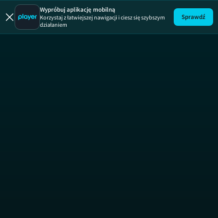
Wypróbuj aplikację mobilną
Sprawdź
Korzystaj z łatwiejszej nawigacji i ciesz się szybszym
działaniem
Kuchen