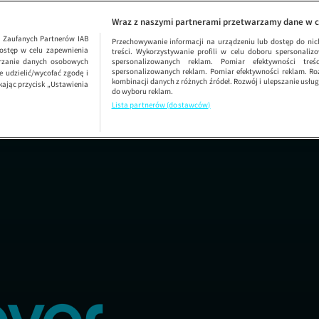
Kuba Wojewódzki
SEZON 36
Wraz z naszymi partnerami przetwarzamy dane w c
1
Zaufanych Partnerów IAB
Przechowywanie informacji na urządzeniu lub dostęp do nich.
ostęp w celu zapewnienia
treści. Wykorzystywanie profili w celu doboru spersonalizo
arzanie danych osobowych
spersonalizowanych reklam. Pomiar efektywności treś
spersonalizowanych reklam. Pomiar efektywności reklam. Roz
 udzielić/wycofać zgodę i
kombinacji danych z różnych źródeł. Rozwój i ulepszanie usł
kając przycisk „Ustawienia
do wyboru reklam.
Lista partnerów (dostawców)