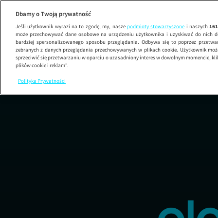
Dbamy o Twoją prywatność
Jeśli użytkownik wyrazi na to zgodę, my, nasze
podmioty stowarzyszone
i naszych
16
może przechowywać dane osobowe na urządzeniu użytkownika i uzyskiwać do nich d
bardziej spersonalizowanego sposobu przeglądania. Odbywa się to poprzez przetw
zebranych z danych przeglądania przechowywanych w plikach cookie. Użytkownik może
sprzeciwić się przetwarzaniu w oparciu o uzasadniony interes w dowolnym momencie, kli
plików cookie i reklam”.
Polityka Prywatności