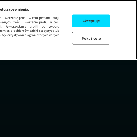
KUBA WOJEWÓDZKI 1
elu zapewnienia:
 Tworzenie profili w celu personalizacji
Akceptuję
wanych treści. Tworzenie profili w celu
ci. Wykorzystanie profili do wyboru
umienie odbiorców dzięki statystyce lub
ug. Wykorzystywanie ograniczonych danych
Pokaż cele