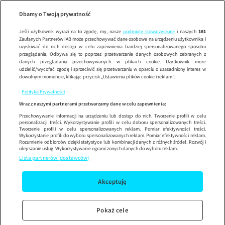
Kuba Woj
S
Wypróbuj aplikację mobilną
Dbamy o Twoją prywatność
Sprawdź
Korzystaj z łatwiejszej nawigacji i ciesz się szybszym
działaniem
Jeśli użytkownik wyrazi na to zgodę, my, nasze
podmioty stowarzyszone
i naszych
161
Zaufanych Partnerów IAB może przechowywać dane osobowe na urządzeniu użytkownika i
uzyskiwać do nich dostęp w celu zapewnienia bardziej spersonalizowanego sposobu
przeglądania. Odbywa się to poprzez przetwarzanie danych osobowych zebranych z
danych przeglądania przechowywanych w plikach cookie. Użytkownik może
udzielić/wycofać zgodę i sprzeciwić się przetwarzaniu w oparciu o uzasadniony interes w
dowolnym momencie, klikając przycisk „Ustawienia plików cookie i reklam”.
Polityka Prywatności
Wraz z naszymi partnerami przetwarzamy dane w celu zapewnienia:
Przechowywanie informacji na urządzeniu lub dostęp do nich. Tworzenie profili w celu
personalizacji treści. Wykorzystywanie profili w celu doboru spersonalizowanych treści.
Tworzenie profili w celu spersonalizowanych reklam. Pomiar efektywności treści.
Wykorzystanie profili do wyboru spersonalizowanych reklam. Pomiar efektywności reklam.
Rozumienie odbiorców dzięki statystyce lub kombinacji danych z różnych źródeł. Rozwój i
ulepszanie usług. Wykorzystywanie ograniczonych danych do wyboru reklam.
Lista partnerów (dostawców)
Akceptuję
Pokaż cele