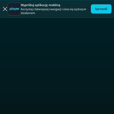
Korki.tv
ODCINEK 7
Wypróbuj aplikację mobilną
Sprawdź
Korzystaj z łatwiejszej nawigacji i ciesz się szybszym
działaniem