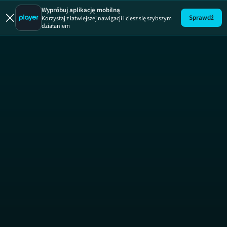
Korki.tv
ODCINEK 7
Wypróbuj aplikację mobilną
Sprawdź
Korzystaj z łatwiejszej nawigacji i ciesz się szybszym
działaniem