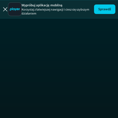
Korki.tv
ODCINEK 6
Wypróbuj aplikację mobilną
Sprawdź
Korzystaj z łatwiejszej nawigacji i ciesz się szybszym
działaniem