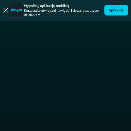
Korki.tv
ODCINEK 1
Wypróbuj aplikację mobilną
Sprawdź
Korzystaj z łatwiejszej nawigacji i ciesz się szybszym
działaniem