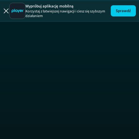
Korki.tv – 
Wypróbuj aplikację mobilną
Sprawdź
Korzystaj z łatwiejszej nawigacji i ciesz się szybszym
działaniem