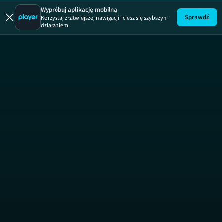
Kobieta
Wypróbuj aplikację mobilną
Sprawdź
Korzystaj z łatwiejszej nawigacji i ciesz się szybszym
działaniem