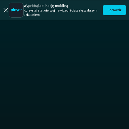
Kobieta
Wypróbuj aplikację mobilną
Sprawdź
Korzystaj z łatwiejszej nawigacji i ciesz się szybszym
działaniem