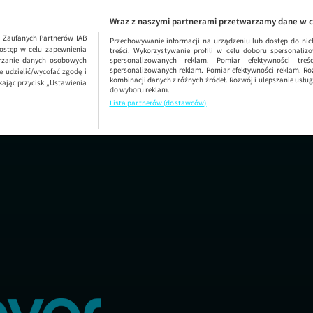
Kobieta na k
Wraz z naszymi partnerami przetwarzamy dane w c
1
Zaufanych Partnerów IAB
Przechowywanie informacji na urządzeniu lub dostęp do nich.
ostęp w celu zapewnienia
treści. Wykorzystywanie profili w celu doboru spersonalizo
arzanie danych osobowych
spersonalizowanych reklam. Pomiar efektywności treś
spersonalizowanych reklam. Pomiar efektywności reklam. Roz
 udzielić/wycofać zgodę i
kombinacji danych z różnych źródeł. Rozwój i ulepszanie usł
kając przycisk „Ustawienia
do wyboru reklam.
Lista partnerów (dostawców)