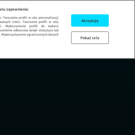
rańcu świata
SEZON 4 ODCINEK 2
elu zapewnienia:
 Tworzenie profili w celu personalizacji
Akceptuję
wanych treści. Tworzenie profili w celu
ci. Wykorzystanie profili do wyboru
umienie odbiorców dzięki statystyce lub
ug. Wykorzystywanie ograniczonych danych
Pokaż cele