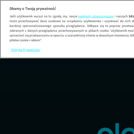
Dbamy o Twoją prywatność
Jeśli użytkownik wyrazi na to zgodę, my, nasze
podmioty stowarzyszone
i naszych
16
może przechowywać dane osobowe na urządzeniu użytkownika i uzyskiwać do nich d
bardziej spersonalizowanego sposobu przeglądania. Odbywa się to poprzez przetw
zebranych z danych przeglądania przechowywanych w plikach cookie. Użytkownik może
sprzeciwić się przetwarzaniu w oparciu o uzasadniony interes w dowolnym momencie, kli
plików cookie i reklam”.
Polityka Prywatności