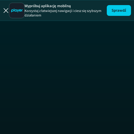
Klinika
Wypróbuj aplikację mobilną
Sprawdź
Korzystaj z łatwiejszej nawigacji i ciesz się szybszym
działaniem