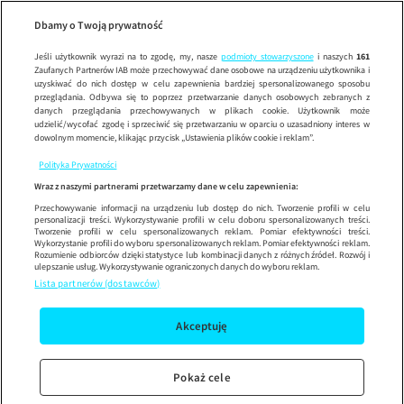
Klimek 
Wypróbuj aplikację mobilną
Dbamy o Twoją prywatność
Sprawdź
Korzystaj z łatwiejszej nawigacji i ciesz się szybszym
działaniem
Jeśli użytkownik wyrazi na to zgodę, my, nasze
podmioty stowarzyszone
i naszych
161
Zaufanych Partnerów IAB może przechowywać dane osobowe na urządzeniu użytkownika i
uzyskiwać do nich dostęp w celu zapewnienia bardziej spersonalizowanego sposobu
przeglądania. Odbywa się to poprzez przetwarzanie danych osobowych zebranych z
danych przeglądania przechowywanych w plikach cookie. Użytkownik może
udzielić/wycofać zgodę i sprzeciwić się przetwarzaniu w oparciu o uzasadniony interes w
dowolnym momencie, klikając przycisk „Ustawienia plików cookie i reklam”.
Polityka Prywatności
Wraz z naszymi partnerami przetwarzamy dane w celu zapewnienia:
Przechowywanie informacji na urządzeniu lub dostęp do nich. Tworzenie profili w celu
personalizacji treści. Wykorzystywanie profili w celu doboru spersonalizowanych treści.
Tworzenie profili w celu spersonalizowanych reklam. Pomiar efektywności treści.
Wykorzystanie profili do wyboru spersonalizowanych reklam. Pomiar efektywności reklam.
Rozumienie odbiorców dzięki statystyce lub kombinacji danych z różnych źródeł. Rozwój i
ulepszanie usług. Wykorzystywanie ograniczonych danych do wyboru reklam.
Lista partnerów (dostawców)
Akceptuję
Pokaż cele