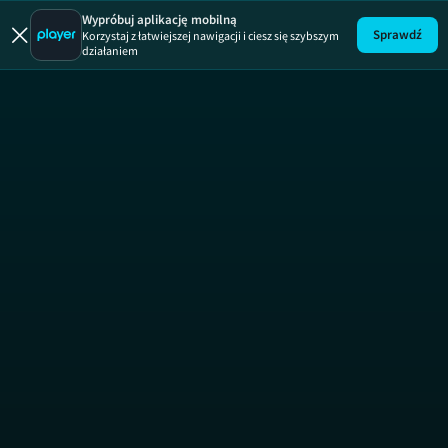
Jestem z Pol
Wypróbuj aplikację mobilną
Sprawdź
Korzystaj z łatwiejszej nawigacji i ciesz się szybszym
działaniem