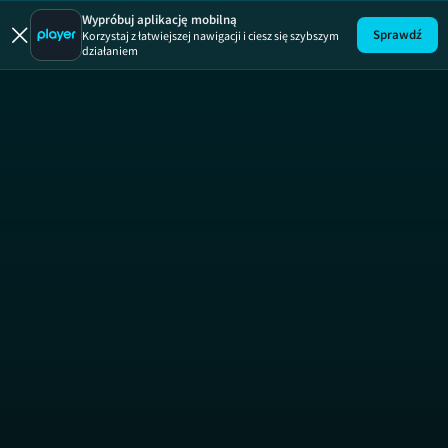
Wypróbuj aplikację mobilną
Sprawdź
Korzystaj z łatwiejszej nawigacji i ciesz się szybszym
działaniem