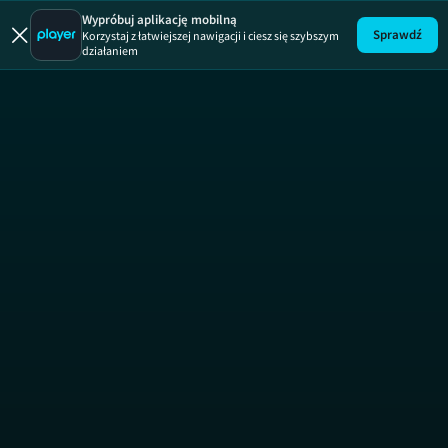
Jak to 
Wypróbuj aplikację mobilną
Sprawdź
Korzystaj z łatwiejszej nawigacji i ciesz się szybszym
działaniem