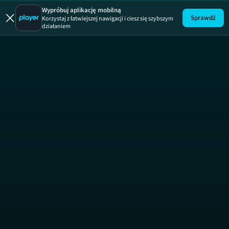
Jak to 
Wypróbuj aplikację mobilną
Sprawdź
Korzystaj z łatwiejszej nawigacji i ciesz się szybszym
działaniem