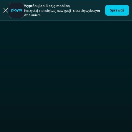
Jak to 
Wypróbuj aplikację mobilną
Sprawdź
Korzystaj z łatwiejszej nawigacji i ciesz się szybszym
działaniem