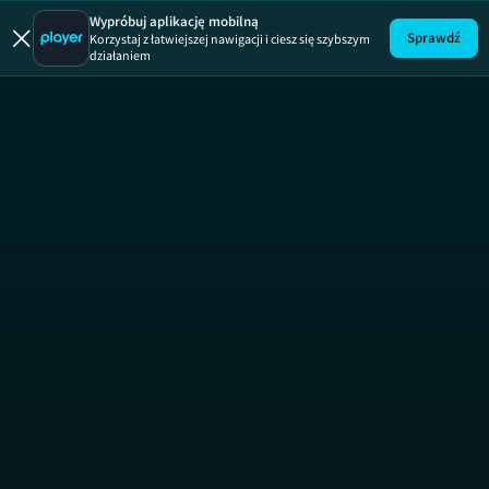
Jak to 
Wypróbuj aplikację mobilną
Sprawdź
Korzystaj z łatwiejszej nawigacji i ciesz się szybszym
działaniem