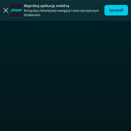
Jak to 
Wypróbuj aplikację mobilną
Sprawdź
Korzystaj z łatwiejszej nawigacji i ciesz się szybszym
działaniem