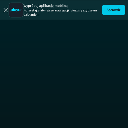
Hedonista
Wypróbuj aplikację mobilną
Sprawdź
Korzystaj z łatwiejszej nawigacji i ciesz się szybszym
działaniem