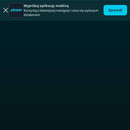
Gwiazd
Wypróbuj aplikację mobilną
Sprawdź
Korzystaj z łatwiejszej nawigacji i ciesz się szybszym
działaniem