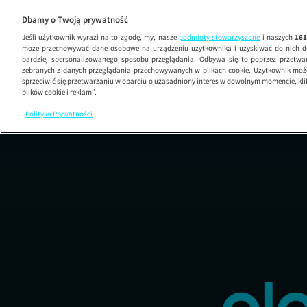
Dbamy o Twoją prywatność
Jeśli użytkownik wyrazi na to zgodę, my, nasze
podmioty stowarzyszone
i naszych
16
może przechowywać dane osobowe na urządzeniu użytkownika i uzyskiwać do nich d
bardziej spersonalizowanego sposobu przeglądania. Odbywa się to poprzez przetw
zebranych z danych przeglądania przechowywanych w plikach cookie. Użytkownik może
sprzeciwić się przetwarzaniu w oparciu o uzasadniony interes w dowolnym momencie, kli
plików cookie i reklam”.
Polityka Prywatności