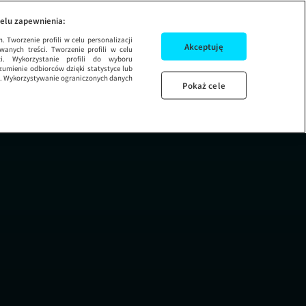
 Ernest: Nowe Porządk
ODCINEK 16
elu zapewnienia:
 Tworzenie profili w celu personalizacji
Akceptuję
wanych treści. Tworzenie profili w celu
ci. Wykorzystanie profili do wyboru
umienie odbiorców dzięki statystyce lub
ug. Wykorzystywanie ograniczonych danych
Pokaż cele