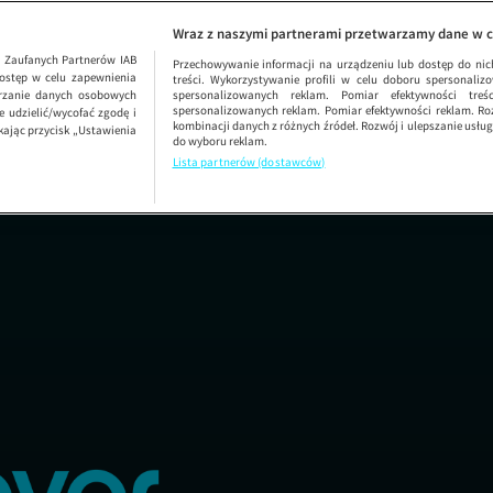
Gosia i
Wraz z naszymi partnerami przetwarzamy dane w c
1
Zaufanych Partnerów IAB
Przechowywanie informacji na urządzeniu lub dostęp do nich.
ostęp w celu zapewnienia
treści. Wykorzystywanie profili w celu doboru spersonalizo
arzanie danych osobowych
spersonalizowanych reklam. Pomiar efektywności treś
spersonalizowanych reklam. Pomiar efektywności reklam. Roz
 udzielić/wycofać zgodę i
kombinacji danych z różnych źródeł. Rozwój i ulepszanie usł
kając przycisk „Ustawienia
do wyboru reklam.
Lista partnerów (dostawców)