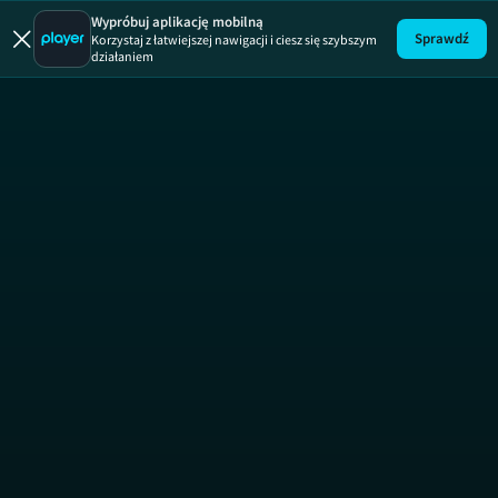
Wypróbuj aplikację mobilną
Sprawdź
Korzystaj z łatwiejszej nawigacji i ciesz się szybszym
działaniem