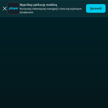
Wypróbuj aplikację mobilną
Sprawdź
Korzystaj z łatwiejszej nawigacji i ciesz się szybszym
działaniem