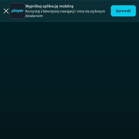
Wypróbuj aplikację mobilną
Sprawdź
Korzystaj z łatwiejszej nawigacji i ciesz się szybszym
działaniem