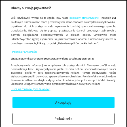
Garaż Dudy
Wypróbuj aplikację mobilną
Dbamy o Twoją prywatność
Sprawdź
Korzystaj z łatwiejszej nawigacji i ciesz się szybszym
działaniem
Jeśli użytkownik wyrazi na to zgodę, my, nasze
podmioty stowarzyszone
i naszych
161
Zaufanych Partnerów IAB może przechowywać dane osobowe na urządzeniu użytkownika i
uzyskiwać do nich dostęp w celu zapewnienia bardziej spersonalizowanego sposobu
przeglądania. Odbywa się to poprzez przetwarzanie danych osobowych zebranych z
danych przeglądania przechowywanych w plikach cookie. Użytkownik może
udzielić/wycofać zgodę i sprzeciwić się przetwarzaniu w oparciu o uzasadniony interes w
dowolnym momencie, klikając przycisk „Ustawienia plików cookie i reklam”.
Polityka Prywatności
Wraz z naszymi partnerami przetwarzamy dane w celu zapewnienia:
Przechowywanie informacji na urządzeniu lub dostęp do nich. Tworzenie profili w celu
personalizacji treści. Wykorzystywanie profili w celu doboru spersonalizowanych treści.
Tworzenie profili w celu spersonalizowanych reklam. Pomiar efektywności treści.
Wykorzystanie profili do wyboru spersonalizowanych reklam. Pomiar efektywności reklam.
Rozumienie odbiorców dzięki statystyce lub kombinacji danych z różnych źródeł. Rozwój i
ulepszanie usług. Wykorzystywanie ograniczonych danych do wyboru reklam.
Lista partnerów (dostawców)
Akceptuję
Pokaż cele