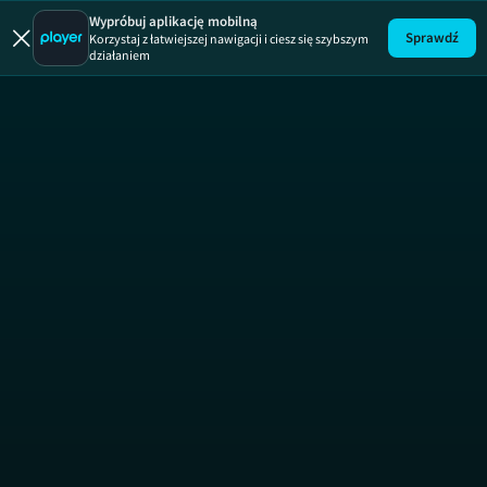
FAME czy 
Wypróbuj aplikację mobilną
Sprawdź
Korzystaj z łatwiejszej nawigacji i ciesz się szybszym
działaniem