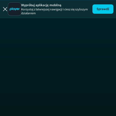
Fachowcy
ODCINEK 
Wypróbuj aplikację mobilną
Sprawdź
Korzystaj z łatwiejszej nawigacji i ciesz się szybszym
działaniem