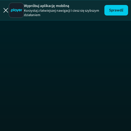
Fachowcy
ODCINEK
Wypróbuj aplikację mobilną
Sprawdź
Korzystaj z łatwiejszej nawigacji i ciesz się szybszym
działaniem