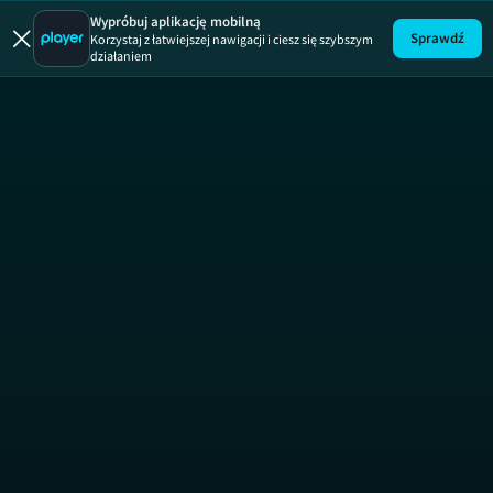
Eks-tra zmia
Wypróbuj aplikację mobilną
Sprawdź
Korzystaj z łatwiejszej nawigacji i ciesz się szybszym
działaniem