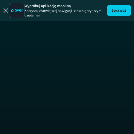
Eks-tra zmia
Wypróbuj aplikację mobilną
Sprawdź
Korzystaj z łatwiejszej nawigacji i ciesz się szybszym
działaniem