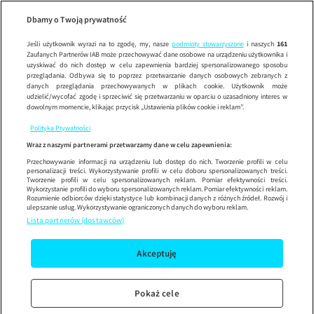
Dzień Dob
SE
Wypróbuj aplikację mobilną
Dbamy o Twoją prywatność
Sprawdź
Korzystaj z łatwiejszej nawigacji i ciesz się szybszym
działaniem
Jeśli użytkownik wyrazi na to zgodę, my, nasze
podmioty stowarzyszone
i naszych
161
Zaufanych Partnerów IAB może przechowywać dane osobowe na urządzeniu użytkownika i
uzyskiwać do nich dostęp w celu zapewnienia bardziej spersonalizowanego sposobu
przeglądania. Odbywa się to poprzez przetwarzanie danych osobowych zebranych z
danych przeglądania przechowywanych w plikach cookie. Użytkownik może
udzielić/wycofać zgodę i sprzeciwić się przetwarzaniu w oparciu o uzasadniony interes w
dowolnym momencie, klikając przycisk „Ustawienia plików cookie i reklam”.
Polityka Prywatności
Wraz z naszymi partnerami przetwarzamy dane w celu zapewnienia:
Przechowywanie informacji na urządzeniu lub dostęp do nich. Tworzenie profili w celu
personalizacji treści. Wykorzystywanie profili w celu doboru spersonalizowanych treści.
Tworzenie profili w celu spersonalizowanych reklam. Pomiar efektywności treści.
Wykorzystanie profili do wyboru spersonalizowanych reklam. Pomiar efektywności reklam.
Rozumienie odbiorców dzięki statystyce lub kombinacji danych z różnych źródeł. Rozwój i
ulepszanie usług. Wykorzystywanie ograniczonych danych do wyboru reklam.
Lista partnerów (dostawców)
Akceptuję
Pokaż cele