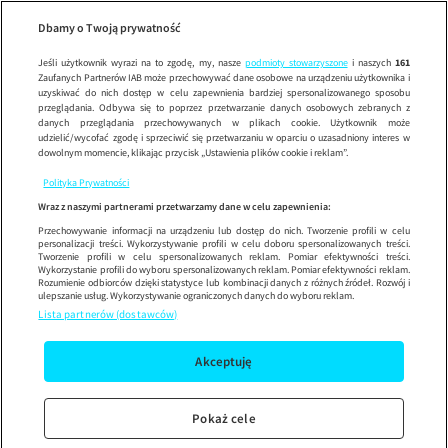
Dzień Dob
SE
Wypróbuj aplikację mobilną
Dbamy o Twoją prywatność
Sprawdź
Korzystaj z łatwiejszej nawigacji i ciesz się szybszym
działaniem
Jeśli użytkownik wyrazi na to zgodę, my, nasze
podmioty stowarzyszone
i naszych
161
Zaufanych Partnerów IAB może przechowywać dane osobowe na urządzeniu użytkownika i
uzyskiwać do nich dostęp w celu zapewnienia bardziej spersonalizowanego sposobu
przeglądania. Odbywa się to poprzez przetwarzanie danych osobowych zebranych z
danych przeglądania przechowywanych w plikach cookie. Użytkownik może
udzielić/wycofać zgodę i sprzeciwić się przetwarzaniu w oparciu o uzasadniony interes w
dowolnym momencie, klikając przycisk „Ustawienia plików cookie i reklam”.
Polityka Prywatności
Wraz z naszymi partnerami przetwarzamy dane w celu zapewnienia:
Przechowywanie informacji na urządzeniu lub dostęp do nich. Tworzenie profili w celu
personalizacji treści. Wykorzystywanie profili w celu doboru spersonalizowanych treści.
Tworzenie profili w celu spersonalizowanych reklam. Pomiar efektywności treści.
Wykorzystanie profili do wyboru spersonalizowanych reklam. Pomiar efektywności reklam.
Rozumienie odbiorców dzięki statystyce lub kombinacji danych z różnych źródeł. Rozwój i
ulepszanie usług. Wykorzystywanie ograniczonych danych do wyboru reklam.
Lista partnerów (dostawców)
Akceptuję
Pokaż cele