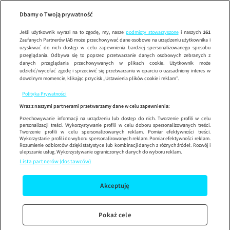
Dzień Dob
SEZ
Wypróbuj aplikację mobilną
Dbamy o Twoją prywatność
Sprawdź
Korzystaj z łatwiejszej nawigacji i ciesz się szybszym
działaniem
Jeśli użytkownik wyrazi na to zgodę, my, nasze
podmioty stowarzyszone
i naszych
161
Zaufanych Partnerów IAB może przechowywać dane osobowe na urządzeniu użytkownika i
uzyskiwać do nich dostęp w celu zapewnienia bardziej spersonalizowanego sposobu
przeglądania. Odbywa się to poprzez przetwarzanie danych osobowych zebranych z
danych przeglądania przechowywanych w plikach cookie. Użytkownik może
udzielić/wycofać zgodę i sprzeciwić się przetwarzaniu w oparciu o uzasadniony interes w
dowolnym momencie, klikając przycisk „Ustawienia plików cookie i reklam”.
Polityka Prywatności
Wraz z naszymi partnerami przetwarzamy dane w celu zapewnienia:
Przechowywanie informacji na urządzeniu lub dostęp do nich. Tworzenie profili w celu
personalizacji treści. Wykorzystywanie profili w celu doboru spersonalizowanych treści.
Tworzenie profili w celu spersonalizowanych reklam. Pomiar efektywności treści.
Wykorzystanie profili do wyboru spersonalizowanych reklam. Pomiar efektywności reklam.
Rozumienie odbiorców dzięki statystyce lub kombinacji danych z różnych źródeł. Rozwój i
ulepszanie usług. Wykorzystywanie ograniczonych danych do wyboru reklam.
Lista partnerów (dostawców)
Akceptuję
Pokaż cele