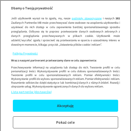
Dzień Dob
SEZ
Wypróbuj aplikację mobilną
Dbamy o Twoją prywatność
Sprawdź
Korzystaj z łatwiejszej nawigacji i ciesz się szybszym
działaniem
Jeśli użytkownik wyrazi na to zgodę, my, nasze
podmioty stowarzyszone
i naszych
161
Zaufanych Partnerów IAB może przechowywać dane osobowe na urządzeniu użytkownika i
uzyskiwać do nich dostęp w celu zapewnienia bardziej spersonalizowanego sposobu
przeglądania. Odbywa się to poprzez przetwarzanie danych osobowych zebranych z
danych przeglądania przechowywanych w plikach cookie. Użytkownik może
udzielić/wycofać zgodę i sprzeciwić się przetwarzaniu w oparciu o uzasadniony interes w
dowolnym momencie, klikając przycisk „Ustawienia plików cookie i reklam”.
Polityka Prywatności
Wraz z naszymi partnerami przetwarzamy dane w celu zapewnienia:
Przechowywanie informacji na urządzeniu lub dostęp do nich. Tworzenie profili w celu
personalizacji treści. Wykorzystywanie profili w celu doboru spersonalizowanych treści.
Tworzenie profili w celu spersonalizowanych reklam. Pomiar efektywności treści.
Wykorzystanie profili do wyboru spersonalizowanych reklam. Pomiar efektywności reklam.
Rozumienie odbiorców dzięki statystyce lub kombinacji danych z różnych źródeł. Rozwój i
ulepszanie usług. Wykorzystywanie ograniczonych danych do wyboru reklam.
Lista partnerów (dostawców)
Akceptuję
Pokaż cele