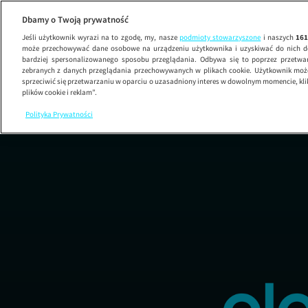
Dbamy o Twoją prywatność
Jeśli użytkownik wyrazi na to zgodę, my, nasze
podmioty stowarzyszone
i naszych
16
może przechowywać dane osobowe na urządzeniu użytkownika i uzyskiwać do nich d
bardziej spersonalizowanego sposobu przeglądania. Odbywa się to poprzez przetw
zebranych z danych przeglądania przechowywanych w plikach cookie. Użytkownik może
sprzeciwić się przetwarzaniu w oparciu o uzasadniony interes w dowolnym momencie, kli
plików cookie i reklam”.
Polityka Prywatności