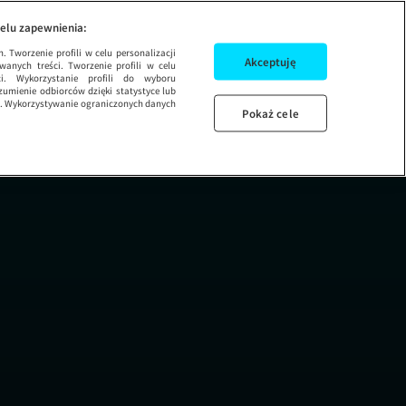
ZIEŃ DOBRY TVN
elu zapewnienia:
 Tworzenie profili w celu personalizacji
Akceptuję
wanych treści. Tworzenie profili w celu
ci. Wykorzystanie profili do wyboru
umienie odbiorców dzięki statystyce lub
ug. Wykorzystywanie ograniczonych danych
Pokaż cele