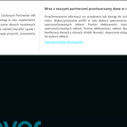
Dzień Dobry TVN
SEZON 5
D
Wraz z naszymi partnerami przetwarzamy dane w c
1
Zaufanych Partnerów IAB
Przechowywanie informacji na urządzeniu lub dostęp do nich.
ostęp w celu zapewnienia
treści. Wykorzystywanie profili w celu doboru spersonalizo
arzanie danych osobowych
spersonalizowanych reklam. Pomiar efektywności treś
spersonalizowanych reklam. Pomiar efektywności reklam. Roz
 udzielić/wycofać zgodę i
kombinacji danych z różnych źródeł. Rozwój i ulepszanie usł
kając przycisk „Ustawienia
do wyboru reklam.
Lista partnerów (dostawców)