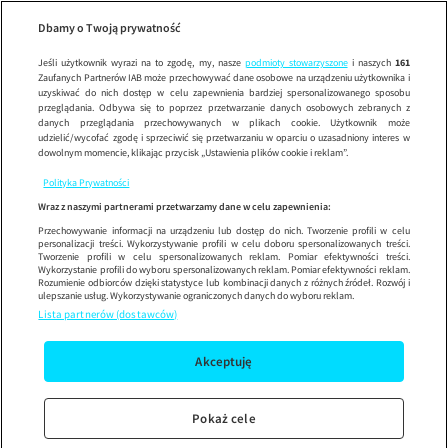
Dzień Dob
SE
Wypróbuj aplikację mobilną
Dbamy o Twoją prywatność
Sprawdź
Korzystaj z łatwiejszej nawigacji i ciesz się szybszym
działaniem
Jeśli użytkownik wyrazi na to zgodę, my, nasze
podmioty stowarzyszone
i naszych
161
Zaufanych Partnerów IAB może przechowywać dane osobowe na urządzeniu użytkownika i
uzyskiwać do nich dostęp w celu zapewnienia bardziej spersonalizowanego sposobu
przeglądania. Odbywa się to poprzez przetwarzanie danych osobowych zebranych z
danych przeglądania przechowywanych w plikach cookie. Użytkownik może
udzielić/wycofać zgodę i sprzeciwić się przetwarzaniu w oparciu o uzasadniony interes w
dowolnym momencie, klikając przycisk „Ustawienia plików cookie i reklam”.
Polityka Prywatności
Wraz z naszymi partnerami przetwarzamy dane w celu zapewnienia:
Przechowywanie informacji na urządzeniu lub dostęp do nich. Tworzenie profili w celu
personalizacji treści. Wykorzystywanie profili w celu doboru spersonalizowanych treści.
Tworzenie profili w celu spersonalizowanych reklam. Pomiar efektywności treści.
Wykorzystanie profili do wyboru spersonalizowanych reklam. Pomiar efektywności reklam.
Rozumienie odbiorców dzięki statystyce lub kombinacji danych z różnych źródeł. Rozwój i
ulepszanie usług. Wykorzystywanie ograniczonych danych do wyboru reklam.
Lista partnerów (dostawców)
Akceptuję
Pokaż cele