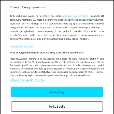
Dzień Dob
SE
Wypróbuj aplikację mobilną
Dbamy o Twoją prywatność
Sprawdź
Korzystaj z łatwiejszej nawigacji i ciesz się szybszym
działaniem
Jeśli użytkownik wyrazi na to zgodę, my, nasze
podmioty stowarzyszone
i naszych
161
Zaufanych Partnerów IAB może przechowywać dane osobowe na urządzeniu użytkownika i
uzyskiwać do nich dostęp w celu zapewnienia bardziej spersonalizowanego sposobu
przeglądania. Odbywa się to poprzez przetwarzanie danych osobowych zebranych z
danych przeglądania przechowywanych w plikach cookie. Użytkownik może
udzielić/wycofać zgodę i sprzeciwić się przetwarzaniu w oparciu o uzasadniony interes w
dowolnym momencie, klikając przycisk „Ustawienia plików cookie i reklam”.
Polityka Prywatności
Wraz z naszymi partnerami przetwarzamy dane w celu zapewnienia:
Przechowywanie informacji na urządzeniu lub dostęp do nich. Tworzenie profili w celu
personalizacji treści. Wykorzystywanie profili w celu doboru spersonalizowanych treści.
Tworzenie profili w celu spersonalizowanych reklam. Pomiar efektywności treści.
Wykorzystanie profili do wyboru spersonalizowanych reklam. Pomiar efektywności reklam.
Rozumienie odbiorców dzięki statystyce lub kombinacji danych z różnych źródeł. Rozwój i
ulepszanie usług. Wykorzystywanie ograniczonych danych do wyboru reklam.
Lista partnerów (dostawców)
Akceptuję
Pokaż cele