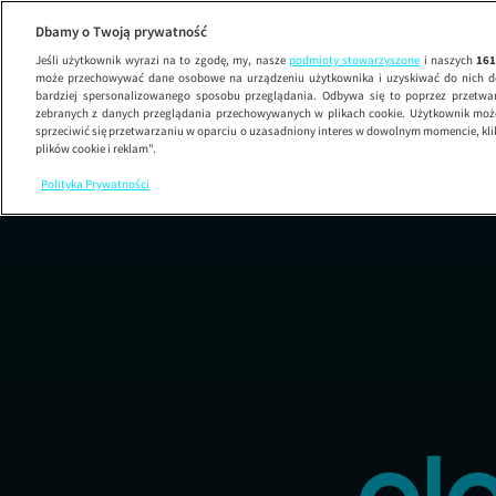
Dbamy o Twoją prywatność
Jeśli użytkownik wyrazi na to zgodę, my, nasze
podmioty stowarzyszone
i naszych
16
może przechowywać dane osobowe na urządzeniu użytkownika i uzyskiwać do nich d
bardziej spersonalizowanego sposobu przeglądania. Odbywa się to poprzez przetw
zebranych z danych przeglądania przechowywanych w plikach cookie. Użytkownik może
sprzeciwić się przetwarzaniu w oparciu o uzasadniony interes w dowolnym momencie, kli
plików cookie i reklam”.
Polityka Prywatności