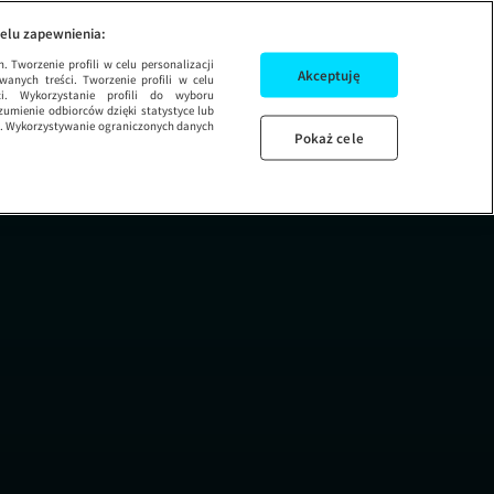
DZIEŃ DOBRY TVN
elu zapewnienia:
 Tworzenie profili w celu personalizacji
Akceptuję
wanych treści. Tworzenie profili w celu
ci. Wykorzystanie profili do wyboru
umienie odbiorców dzięki statystyce lub
ug. Wykorzystywanie ograniczonych danych
Pokaż cele