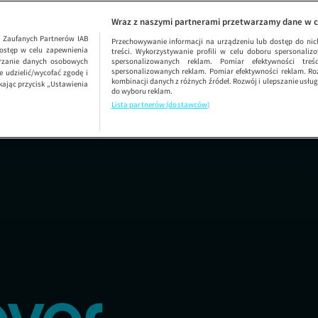
Dzień Dobry TVN
SEZON 24
Wraz z naszymi partnerami przetwarzamy dane w c
1
Zaufanych Partnerów IAB
Przechowywanie informacji na urządzeniu lub dostęp do nich.
ostęp w celu zapewnienia
treści. Wykorzystywanie profili w celu doboru spersonalizo
arzanie danych osobowych
spersonalizowanych reklam. Pomiar efektywności treś
spersonalizowanych reklam. Pomiar efektywności reklam. Roz
 udzielić/wycofać zgodę i
kombinacji danych z różnych źródeł. Rozwój i ulepszanie usł
kając przycisk „Ustawienia
do wyboru reklam.
Lista partnerów (dostawców)