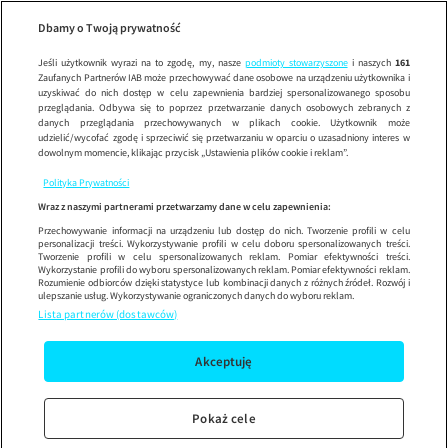
Dzień Dob
SE
Wypróbuj aplikację mobilną
Dbamy o Twoją prywatność
Sprawdź
Korzystaj z łatwiejszej nawigacji i ciesz się szybszym
działaniem
Jeśli użytkownik wyrazi na to zgodę, my, nasze
podmioty stowarzyszone
i naszych
161
Zaufanych Partnerów IAB może przechowywać dane osobowe na urządzeniu użytkownika i
uzyskiwać do nich dostęp w celu zapewnienia bardziej spersonalizowanego sposobu
przeglądania. Odbywa się to poprzez przetwarzanie danych osobowych zebranych z
danych przeglądania przechowywanych w plikach cookie. Użytkownik może
udzielić/wycofać zgodę i sprzeciwić się przetwarzaniu w oparciu o uzasadniony interes w
dowolnym momencie, klikając przycisk „Ustawienia plików cookie i reklam”.
Polityka Prywatności
Wraz z naszymi partnerami przetwarzamy dane w celu zapewnienia:
Przechowywanie informacji na urządzeniu lub dostęp do nich. Tworzenie profili w celu
personalizacji treści. Wykorzystywanie profili w celu doboru spersonalizowanych treści.
Tworzenie profili w celu spersonalizowanych reklam. Pomiar efektywności treści.
Wykorzystanie profili do wyboru spersonalizowanych reklam. Pomiar efektywności reklam.
Rozumienie odbiorców dzięki statystyce lub kombinacji danych z różnych źródeł. Rozwój i
ulepszanie usług. Wykorzystywanie ograniczonych danych do wyboru reklam.
Lista partnerów (dostawców)
Akceptuję
Pokaż cele