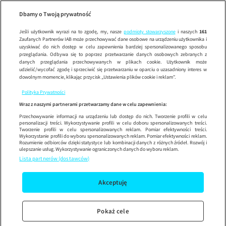
Dzień Dob
SE
Wypróbuj aplikację mobilną
Dbamy o Twoją prywatność
Sprawdź
Korzystaj z łatwiejszej nawigacji i ciesz się szybszym
działaniem
Jeśli użytkownik wyrazi na to zgodę, my, nasze
podmioty stowarzyszone
i naszych
161
Zaufanych Partnerów IAB może przechowywać dane osobowe na urządzeniu użytkownika i
uzyskiwać do nich dostęp w celu zapewnienia bardziej spersonalizowanego sposobu
przeglądania. Odbywa się to poprzez przetwarzanie danych osobowych zebranych z
danych przeglądania przechowywanych w plikach cookie. Użytkownik może
udzielić/wycofać zgodę i sprzeciwić się przetwarzaniu w oparciu o uzasadniony interes w
dowolnym momencie, klikając przycisk „Ustawienia plików cookie i reklam”.
Polityka Prywatności
Wraz z naszymi partnerami przetwarzamy dane w celu zapewnienia:
Przechowywanie informacji na urządzeniu lub dostęp do nich. Tworzenie profili w celu
personalizacji treści. Wykorzystywanie profili w celu doboru spersonalizowanych treści.
Tworzenie profili w celu spersonalizowanych reklam. Pomiar efektywności treści.
Wykorzystanie profili do wyboru spersonalizowanych reklam. Pomiar efektywności reklam.
Rozumienie odbiorców dzięki statystyce lub kombinacji danych z różnych źródeł. Rozwój i
ulepszanie usług. Wykorzystywanie ograniczonych danych do wyboru reklam.
Lista partnerów (dostawców)
Akceptuję
Pokaż cele