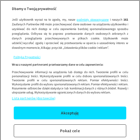
Dzień Dob
SE
Wypróbuj aplikację mobilną
Dbamy o Twoją prywatność
Sprawdź
Korzystaj z łatwiejszej nawigacji i ciesz się szybszym
działaniem
Jeśli użytkownik wyrazi na to zgodę, my, nasze
podmioty stowarzyszone
i naszych
161
Zaufanych Partnerów IAB może przechowywać dane osobowe na urządzeniu użytkownika i
uzyskiwać do nich dostęp w celu zapewnienia bardziej spersonalizowanego sposobu
przeglądania. Odbywa się to poprzez przetwarzanie danych osobowych zebranych z
danych przeglądania przechowywanych w plikach cookie. Użytkownik może
udzielić/wycofać zgodę i sprzeciwić się przetwarzaniu w oparciu o uzasadniony interes w
dowolnym momencie, klikając przycisk „Ustawienia plików cookie i reklam”.
Polityka Prywatności
Wraz z naszymi partnerami przetwarzamy dane w celu zapewnienia:
Przechowywanie informacji na urządzeniu lub dostęp do nich. Tworzenie profili w celu
personalizacji treści. Wykorzystywanie profili w celu doboru spersonalizowanych treści.
Tworzenie profili w celu spersonalizowanych reklam. Pomiar efektywności treści.
Wykorzystanie profili do wyboru spersonalizowanych reklam. Pomiar efektywności reklam.
Rozumienie odbiorców dzięki statystyce lub kombinacji danych z różnych źródeł. Rozwój i
ulepszanie usług. Wykorzystywanie ograniczonych danych do wyboru reklam.
Lista partnerów (dostawców)
Akceptuję
Pokaż cele