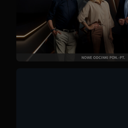
dodane
TVN
Canal +
HBO
NOWE ODCINKI PON.-PT.
discovery+
Kanały
Wypożyczalnia
Program TV