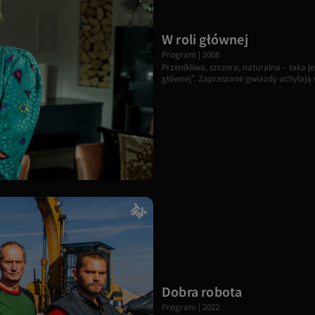
W roli głównej
Program | 2008
Przenikliwa, szczera, naturalna – taka 
głównej”. Zapraszane gwiazdy uchylają 
Dobra robota
Program | 2022