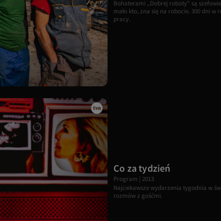
Bohaterami „Dobrej roboty” są szefowie 
mało kto, zna się na robocie. 300 dni w 
pracy.
Co za tydzień
Program | 2013
Najciekawsze wydarzenia tygodnia w świe
rozmów z gośćmi.