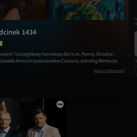
G
d
J
dcinek 1434
o
zesień? Szczegółowy horoskop dla m.in. Panny, Strzelca i
stawiła Anna Grzywaczewska-Ciuciura, astrolog Merkurja.
D
z
Więcej informacji
c
D
R
m
c
n