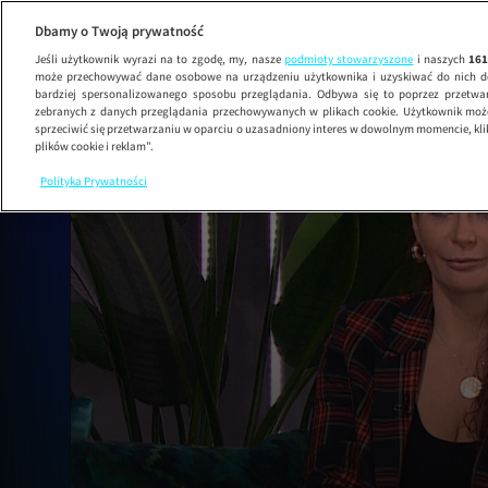
Dbamy o Twoją prywatność
Seriale
Programy
Filmy
News
Sport
Jeśli użytkownik wyrazi na to zgodę, my, nasze
podmioty stowarzyszone
i naszych
16
może przechowywać dane osobowe na urządzeniu użytkownika i uzyskiwać do nich d
bardziej spersonalizowanego sposobu przeglądania. Odbywa się to poprzez przetw
zebranych z danych przeglądania przechowywanych w plikach cookie. Użytkownik może
Zaloguj
sprzeciwić się przetwarzaniu w oparciu o uzasadniony interes w dowolnym momencie, kli
się
plików cookie i reklam”.
Polityka Prywatności
Moje konto
OFERTA PLAYER
Home
TOP10
Seriale