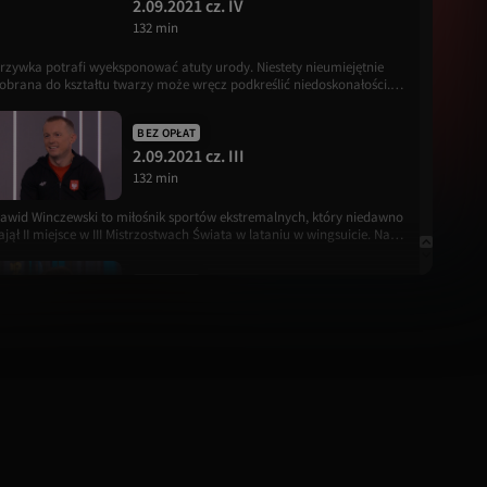
2.09.2021 cz. IV
132 min
rzywka potrafi wyeksponować atuty urody. Niestety nieumiejętnie
obrana do kształtu twarzy może wręcz podkreślić niedoskonałości.
ak grzywka do jakiej twarzy? O tym w „Dzień Dobry TVN”
dpowiedział fryzjer Łukasz Szymczak.
BEZ OPŁAT
2.09.2021 cz. III
132 min
awid Winczewski to miłośnik sportów ekstremalnych, który niedawno
ajął II miejsce w III Mistrzostwach Świata w lataniu w wingsuicie. Na
zym dokładnie polega ta dyscyplina? O tym opowiedział w „Dzień
obry TVN”.
BEZ OPŁAT
2.09.2021 cz. II
132 min
alph Kamiński śpiewa, komponuje, pisze teksty, reżyseruje. Jest
ultiinstrumentalistą i producentem muzycznym. Jego
harakterystyczny wizerunek sprawia, że nie sposób nie zwrócić na
iego uwagi. Jak wygląda jego mieszkanie?
BEZ OPŁAT
2.09.2021 cz. I
132 min