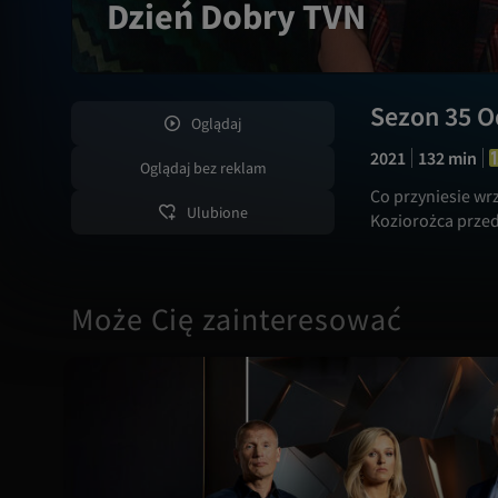
Dzień Dobry TVN
Programy
Filmy
Sezon 35 O
Oglądaj
2021
132 min
News
Oglądaj bez reklam
Co przyniesie wr
Ulubione
Koziorożca przed
Dla dzieci
Eurosport Pass
Może Cię zainteresować
Canal+ Sport
Eleven Sports
Ostatnio