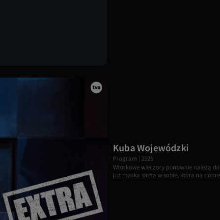
ł
m
L
S
k
r
W
p
Kuba Wojewódzki
d
o
Program | 2025
Wtorkowe wieczory ponownie należą do
już marka sama w sobie, która na dobre za
M
K