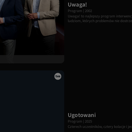
Uwaga!
D
Program | 2002
t
Uwaga! to najlepszy program interwenc
p
ludziom, których problemów nie dostrzeg
A
w
s
R
n
c
Ugotowani
Program | 2025
Czterech uczestników, cztery kolacje i
D