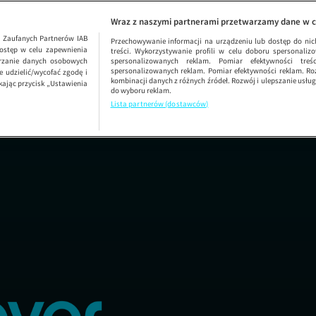
Dzień Dobry TVN
SEZON 46
Wraz z naszymi partnerami przetwarzamy dane w c
1
Zaufanych Partnerów IAB
Przechowywanie informacji na urządzeniu lub dostęp do nich.
ostęp w celu zapewnienia
treści. Wykorzystywanie profili w celu doboru spersonalizo
arzanie danych osobowych
spersonalizowanych reklam. Pomiar efektywności treś
spersonalizowanych reklam. Pomiar efektywności reklam. Roz
 udzielić/wycofać zgodę i
kombinacji danych z różnych źródeł. Rozwój i ulepszanie usł
kając przycisk „Ustawienia
do wyboru reklam.
Lista partnerów (dostawców)