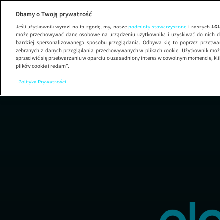
Dbamy o Twoją prywatność
Jeśli użytkownik wyrazi na to zgodę, my, nasze
podmioty stowarzyszone
i naszych
16
może przechowywać dane osobowe na urządzeniu użytkownika i uzyskiwać do nich d
bardziej spersonalizowanego sposobu przeglądania. Odbywa się to poprzez przetw
zebranych z danych przeglądania przechowywanych w plikach cookie. Użytkownik może
sprzeciwić się przetwarzaniu w oparciu o uzasadniony interes w dowolnym momencie, kli
plików cookie i reklam”.
Polityka Prywatności