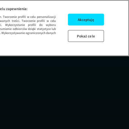
DZIEŃ DOBRY TVN
elu zapewnienia:
 Tworzenie profili w celu personalizacji
Akceptuję
wanych treści. Tworzenie profili w celu
ci. Wykorzystanie profili do wyboru
umienie odbiorców dzięki statystyce lub
ug. Wykorzystywanie ograniczonych danych
Pokaż cele